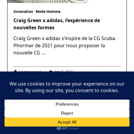
Innovation
Mode Homme
Craig Green x adidas, l’expérience de
nouvelles formes
Craig Green x adidas s’inspire de la CG Scuba
Phormar de 2021 pour nous proposer la
nouvelle CG
...
Salutlesgarcons
Oct 25, 2022
Abonnez-Vous
Publicité
Privacy Policy
(CGV/CGU)
SLG+ TALK SHOW : Espresshow
SLG+ STUDIO