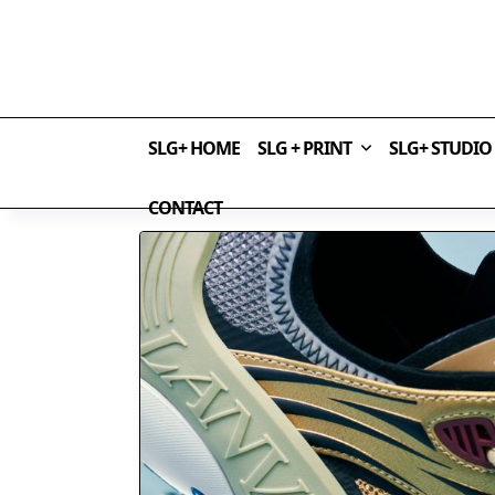
Skip
to
content
SLG+ HOME
SLG + PRINT
SLG+ STUDIO
CONTACT