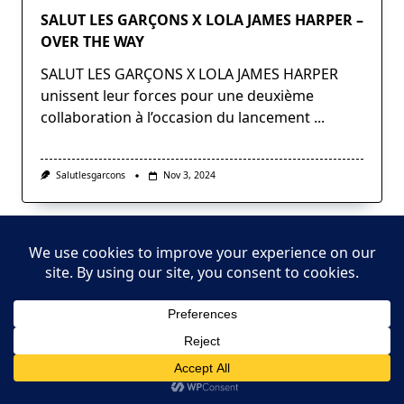
SALUT LES GARÇONS X LOLA JAMES HARPER –
OVER THE WAY
SALUT LES GARÇONS X LOLA JAMES HARPER
unissent leur forces pour une deuxième
collaboration à l’occasion du lancement
...
Salutlesgarcons
Nov 3, 2024
Abonnez-Vous
Publicité
Privacy Policy
(CGV/CGU)
SLG+ TALK SHOW : Espresshow
SLG+ STUDIO