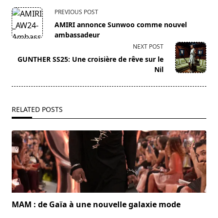
<span
PREVIOUS POST
class="nav-
AMIRI annonce Sunwoo comme nouvel
subtitle
ambassadeur
screen-
NEXT POST
reader-
GUNTHER SS25: Une croisière de rêve sur le
text">Page</span>
Nil
RELATED POSTS
MAM : de Gaïa à une nouvelle galaxie mode